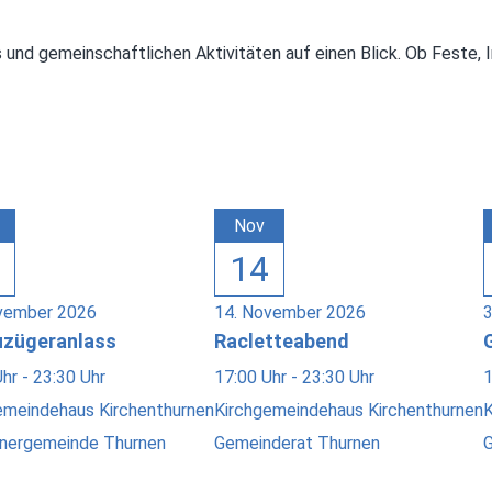
ts und gemeinschaftlichen Aktivitäten auf einen Blick. Ob Fest
Nov
14
vember 2026
14. November 2026
zügeranlass
Racletteabend
hr - 23:30 Uhr
17:00 Uhr - 23:30 Uhr
1
emeindehaus Kirchenthurnen
Kirchgemeindehaus Kirchenthurnen
K
nergemeinde Thurnen
Gemeinderat Thurnen
G