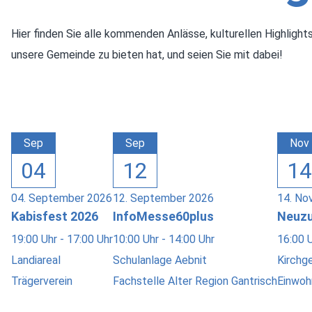
Hier finden Sie alle kommenden Anlässe, kulturellen Highligh
unsere Gemeinde zu bieten hat, und seien Sie mit dabei!
Sep
Sep
Nov
04
12
14
04. September 2026
12. September 2026
14. No
Kabisfest 2026
InfoMesse60plus
Neuzu
19:00 Uhr - 17:00 Uhr
10:00 Uhr - 14:00 Uhr
16:00 U
Landiareal
Schulanlage Aebnit
Kirchg
Trägerverein
Fachstelle Alter Region Gantrisch
Einwoh